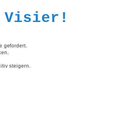
 Visier!
 gefordert.
ken.
tiv steigern.