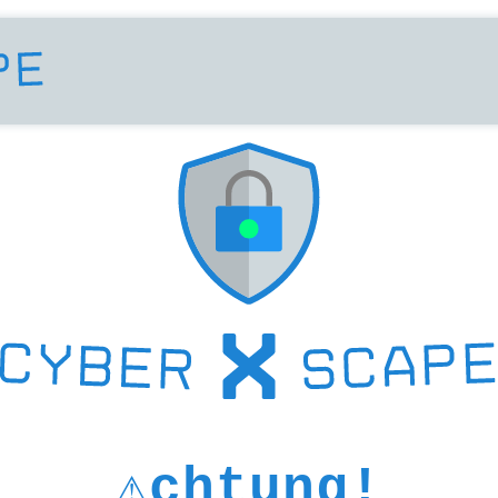
⚠chtung!